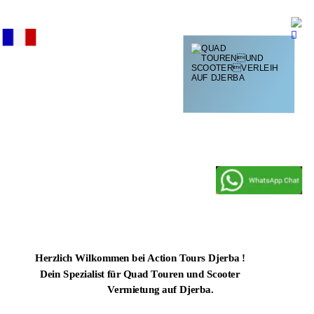


KEIN SHOPPING
HOTELTRANSFER

 KLEINE GRUPPEN
auf Wunsch.
max. 9 quads 
 mehr Spass auf
pro Tour, 
 der Strecke.
Herzlich Wilkommen bei Action Tours Djerba !
Dein Spezialist für Quad Touren und Scooter 
Vermietung auf Djerba.