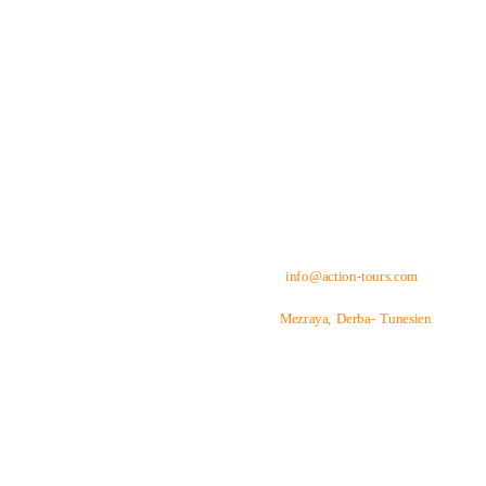
Bereit für dein Abenteuer auf Djerba?
Wir freuen uns auf dich! Schreib uns einfach per WhatsApp.
KONTAKT
LINKS
QUAD TOUREN

+216 51911277
    +216 55811133
SCOOTER MIETEN
KIDS FAHRSCHULE

info@action-tours.com
ÜBER UNS
FAQ
KONTAKT

Mezraya, Derba- Tunesien
AGB
IMPRESSUM